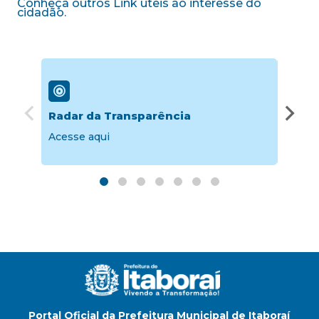
Conheça outros Link úteis ao interesse do
cidadão.
Radar da Transparência
Porta
Acesse aqui
Acesse
Portal Oficial da Prefeitura Municipal de Itaboraí