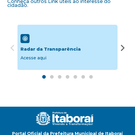
Conheça outros Link úteis ao interesse do
cidadão.
Radar da Transparência
Porta
Acesse aqui
Acesse
Portal Oficial da Prefeitura Municipal de Itaboraí