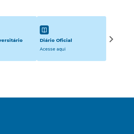
ersitário
Diário Oficial
Tributos 
Acesse aqui
Acesse aqu