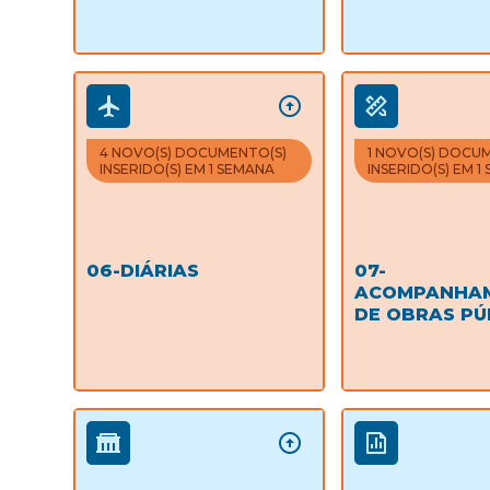
4 NOVO(S) DOCUMENTO(S)
1 NOVO(S) DOCU
INSERIDO(S) EM 1 SEMANA
INSERIDO(S) EM 1
06-DIÁRIAS
07-
ACOMPANHA
DE OBRAS PÚ