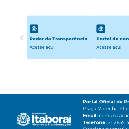
Radar da Transparência
Portal do con
Acesse aqui
Acesse aqui
Portal Oficial da P
Praça Marechal Flori
Email:
comunicacao@
Telefone:
21 2635-