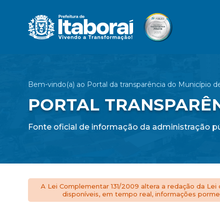
Bem-vindo(a) ao Portal da transparência do Município de
PORTAL TRANSPARÊ
Fonte oficial de informação da administração pú
A Lei Complementar 131/2009 altera a redação da Lei d
disponíveis, em tempo real, informações pormen