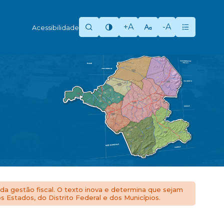
+A
-A
Acessibilidade
 da gestão fiscal. O texto inova e determina que sejam
 Estados, do Distrito Federal e dos Municípios.