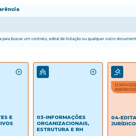
arência
ma para buscar um contrato, edital de licitação ou qualquer outro document
12 NOVO(S
INSERIDO(S
ES E
03-INFORMAÇÕES
04-EDITA
IVOS
ORGANIZACIONAIS,
JURÍDIC
ESTRUTURA E RH