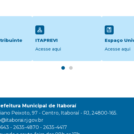
tribuinte
ITAPREVI
Espaço Univ
Acesse aqui
Acesse aqui
refeitura Municipal de Itaboraí
ano Peixoto, 97 - Centro, Itaboraí - RJ, 24800-165.
itaborai.rj.gov.br
4643 - 2635-4870 - 2635-4417