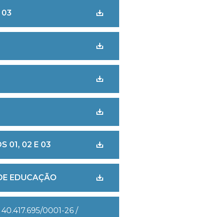
 03
01, 02 E 03
 DE EDUCAÇÃO
.417.695/0001-26 /