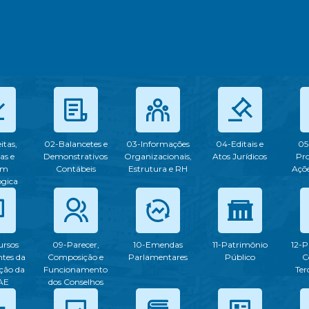
itas,
02-Balancetes e
03-Informações
04-Editais e
05
as e
Demonstrativos
Organizacionais,
Atos Jurídicos
Pr
em
Contábeis
Estrutura e RH
Açõe
ogica
ursos
09-Parecer,
10-Emendas
11-Patrimônio
12-P
tes da
Composição e
Parlamentares
Público
C
ção da
Funcionamento
Ter
AE
dos Conselhos