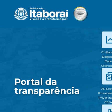
01-Rece
Despes
Ord
Cronol
Portal da
transparência
08-Rec
Provenien
Privatiza
CED