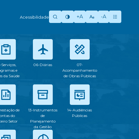
+A
-A
Acessibilidade
-Serviços,
06-Diárias
07-
ogramas e
Acompanhamento
s da Saúde
de Obras Públicas
restação de
13-Instrumentos
14-Audiências
ontas do
de
Públicas
ceiro Setor
Planejamento
da Gestão