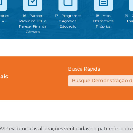
tórios
16 - Parecer
17 - Programas
18 - Atos
19 -
 LRF
Prévio do TCE e
e Ações da
Normativos
Tra
Parecer Final da
Educação
Próprios
Câmara
Busca Rápida
ais
P evidencia as alterações verificadas no patrimônio dur