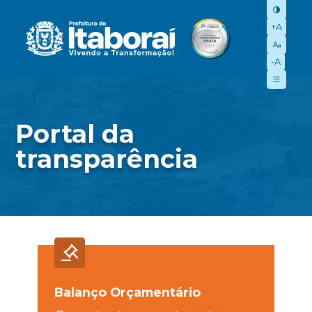
+A
-A
Portal da
transparência
Balanço Orçamentário