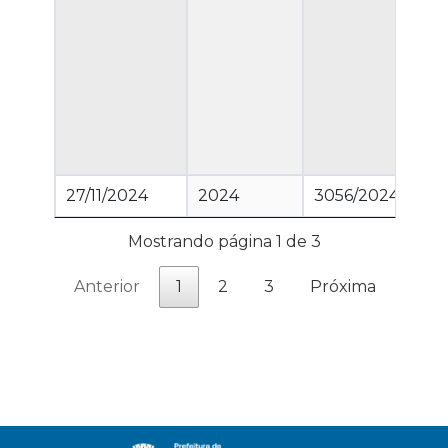
27/11/2024
2024
3056/2024
50
Mostrando página 1 de 3
Anterior
1
2
3
Próxima