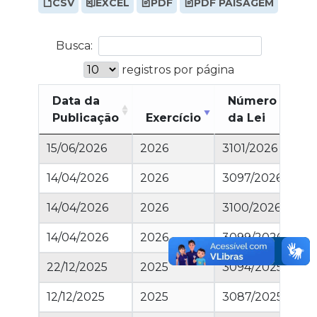
CSV
EXCEL
PDF
PDF PAISAGEM
Busca:
registros por página
Data da
Número
V
Publicação
Exercício
da Lei
A
15/06/2026
2026
3101/2026
18
14/04/2026
2026
3097/2026
10
14/04/2026
2026
3100/2026
2.6
14/04/2026
2026
3099/2026
11.
22/12/2025
2025
3094/2025
1.0
12/12/2025
2025
3087/2025
25.