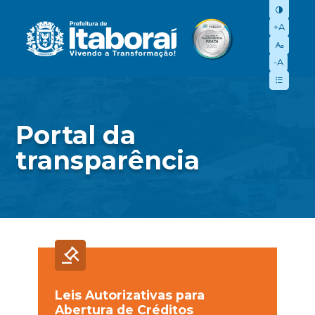
+A
-A
Portal da
transparência
Leis Autorizativas para
Abertura de Créditos