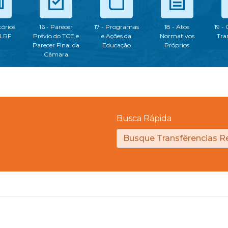
tórios
16 - Parecer
17 - Programas
18 - Atos
19 -
 LRF
Prévio do TCE e
e Ações da
Normativos
Tra
Parecer Final da
Educação
Próprios
Câmara
Busca Rápida