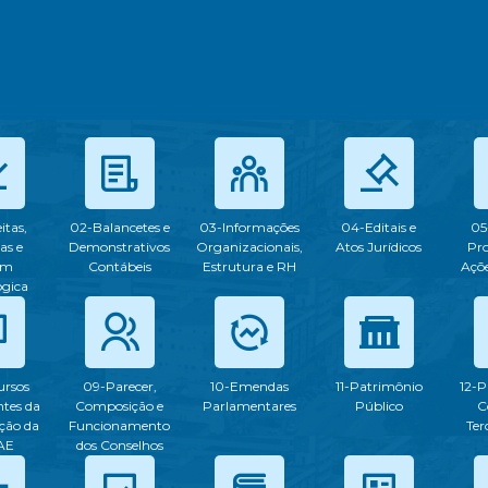
itas,
02-Balancetes e
03-Informações
04-Editais e
05
as e
Demonstrativos
Organizacionais,
Atos Jurídicos
Pr
em
Contábeis
Estrutura e RH
Açõe
ogica
ursos
09-Parecer,
10-Emendas
11-Patrimônio
12-P
tes da
Composição e
Parlamentares
Público
C
ção da
Funcionamento
Ter
AE
dos Conselhos