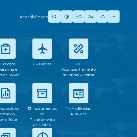
+A
-A
Acessibilidade
-Serviços,
06-Diárias
07-
ogramas e
Acompanhamento
s da Saúde
de Obras Públicas
restação de
13-Instrumentos
14-Audiências
ontas do
de
Públicas
ceiro Setor
Planejamento
da Gestão