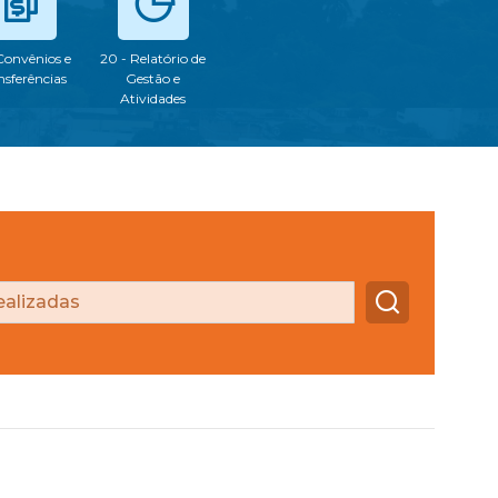
 Convênios e
20 - Relatório de
nsferências
Gestão e
Atividades