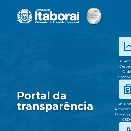
01-Rece
Despes
Ord
Cronol
Portal da
transparência
08-Rec
Provenien
Privatiza
CED