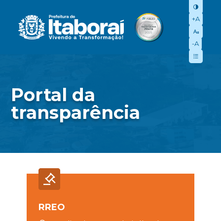
+A
-A
Portal da
transparência
RREO