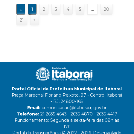
«
1
2
3
4
5
…
20
21
»
Portal Oficial da Prefeitura Municipal de Itaboraí
Praça Marechal Floriano Peixoto, 97 - Centro, Itaboraí
- RJ, 24800-165.
Email:
comunicacao@itaborai.rj.gov.br
Telefone:
21 2635-4643 - 2635-4870 - 2635-4417
Funcionamento: Segunda a sexta-feira das 08h as
17h
Portal da Transparência © 2022 - 2026, Desenvolvido