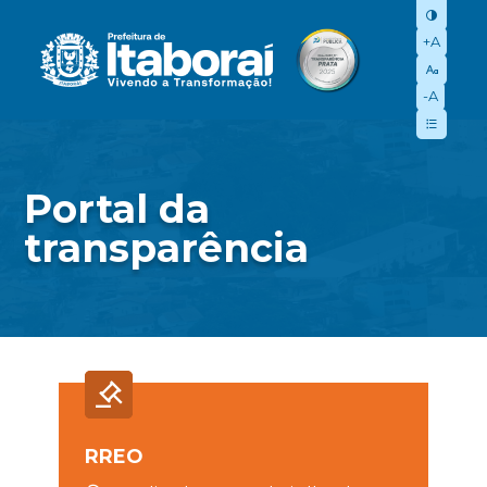
+A
-A
Portal da
transparência
RREO