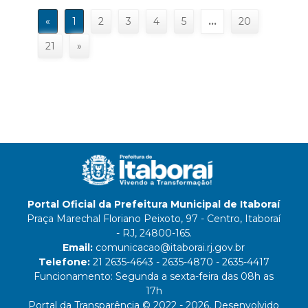
«
1
2
3
4
5
…
20
21
»
Portal Oficial da Prefeitura Municipal de Itaboraí
Praça Marechal Floriano Peixoto, 97 - Centro, Itaboraí
- RJ, 24800-165.
Email:
comunicacao@itaborai.rj.gov.br
Telefone:
21 2635-4643 - 2635-4870 - 2635-4417
Funcionamento: Segunda a sexta-feira das 08h as
17h
Portal da Transparência © 2022 - 2026, Desenvolvido