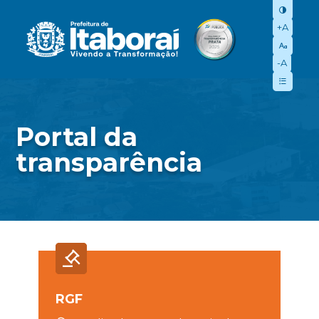
+A
-A
Portal da
transparência
RGF