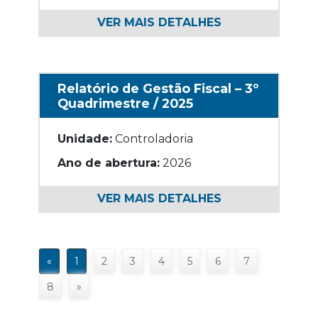
VER MAIS DETALHES
Relatório de Gestão Fiscal – 3º
Quadrimestre / 2025
Unidade:
Controladoria
Ano de abertura:
2026
VER MAIS DETALHES
«
1
2
3
4
5
6
7
8
»