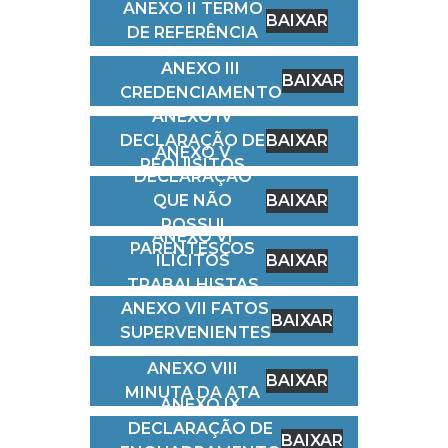
ANEXO II TERMO
BAIXAR
DE REFERÊNCIA
ANEXO III
BAIXAR
CREDENCIAMENTO
ANEXO IV
DECLARAÇÃO DE
BAIXAR
ANEXO V
REQUISITOS
DECLARAÇÃO
QUE NÃO
BAIXAR
POSSUI
ANEXO VI
PARENTESCOS
ILÍCITOS
BAIXAR
TRABALHISTAS
ANEXO VII FATOS
BAIXAR
SUPERVENIENTES
ANEXO VIII
BAIXAR
MINUTA DA ATA
ANEXO IX
DECLARAÇÃO DE
BAIXAR