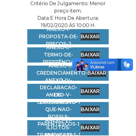
Critério De Julgamento: Menor
preço item.
Data E Hora De Abertura:
19/02/2020 ÀS 10:00 H.
ANEXO-I-
PROPOSTA-DE-
BAIXAR
PREÇOS-2
ANEXO-II-
TERMO-DE-
BAIXAR
REFERÊNCIA
ANEXO-III-
CREDENCIAMENTO-
BAIXAR
ANEXO-IV-
1
DECLARACAO-
BAIXAR
ANEXO-V-
DE-
CUMPRIMENTO-1
DECLARACAO-
QUE-NAO-
BAIXAR
POSSUI-
ANEXO-VI-
PARENTESCOS-1
ILÍCITOS-
BAIXAR
TRABALHISTAS-1
ANEXO-VII-