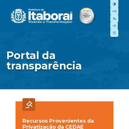
+A
-A
Portal da
transparência
Recursos Provenientes da
Privatização da CEDAE