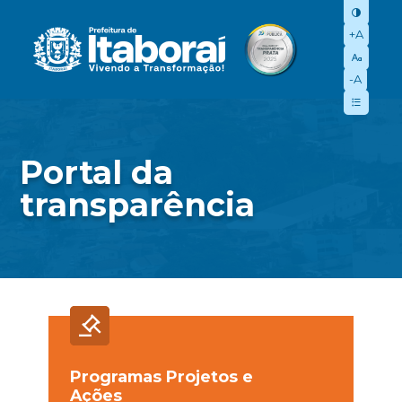
+A
-A
Portal da
transparência
Programas Projetos e
Ações