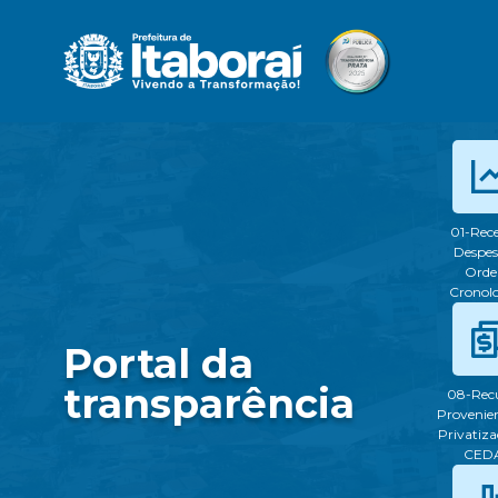
01-Rece
Despes
Ord
Cronol
Portal da
transparência
08-Rec
Provenien
Privatiza
CED