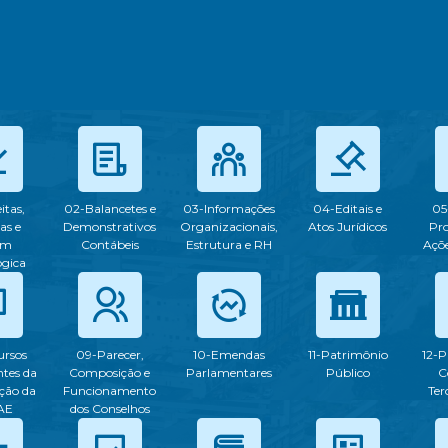
itas,
02-Balancetes e
03-Informações
04-Editais e
05
as e
Demonstrativos
Organizacionais,
Atos Jurídicos
Pr
em
Contábeis
Estrutura e RH
Açõe
ogica
ursos
09-Parecer,
10-Emendas
11-Patrimônio
12-P
tes da
Composição e
Parlamentares
Público
C
ção da
Funcionamento
Ter
AE
dos Conselhos