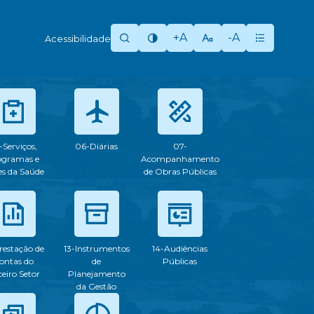
+A
-A
Acessibilidade
-Serviços,
06-Diárias
07-
ogramas e
Acompanhamento
s da Saúde
de Obras Públicas
restação de
13-Instrumentos
14-Audiências
ontas do
de
Públicas
ceiro Setor
Planejamento
da Gestão