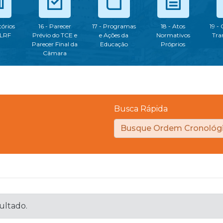
tórios
16 - Parecer
17 - Programas
18 - Atos
19 -
 LRF
Prévio do TCE e
e Ações da
Normativos
Tra
Parecer Final da
Educação
Próprios
Câmara
Busca Rápida
sultado.