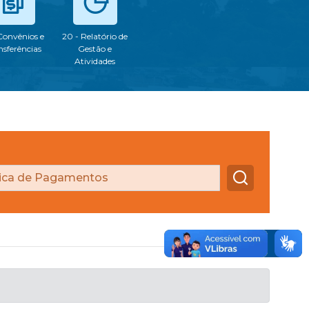
 Convênios e
20 - Relatório de
nsferências
Gestão e
Atividades