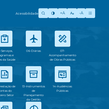
+A
-A
Acessibilidade
-Serviços,
06-Diárias
07-
ogramas e
Acompanhamento
s da Saúde
de Obras Públicas
restação de
13-Instrumentos
14-Audiências
ontas do
de
Públicas
ceiro Setor
Planejamento
da Gestão