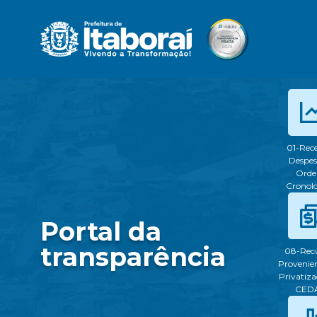
01-Rece
Despes
Ord
Cronol
Portal da
transparência
08-Rec
Provenien
Privatiza
CED