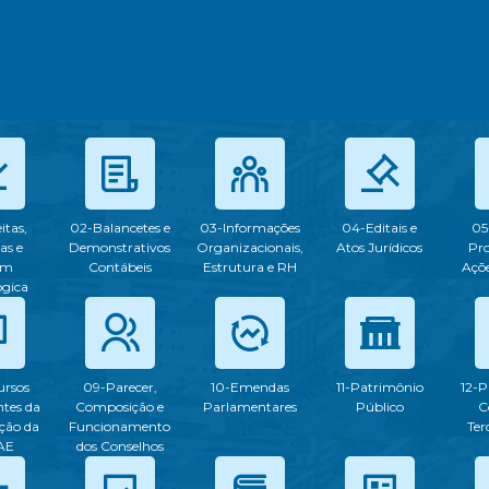
itas,
02-Balancetes e
03-Informações
04-Editais e
05
as e
Demonstrativos
Organizacionais,
Atos Jurídicos
Pr
em
Contábeis
Estrutura e RH
Açõe
ogica
ursos
09-Parecer,
10-Emendas
11-Patrimônio
12-P
tes da
Composição e
Parlamentares
Público
C
ção da
Funcionamento
Ter
AE
dos Conselhos