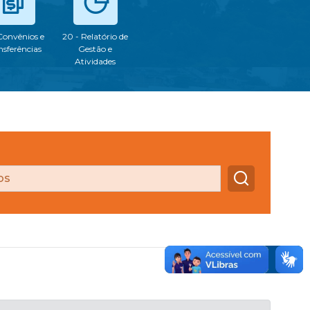
 Convênios e
20 - Relatório de
nsferências
Gestão e
Atividades