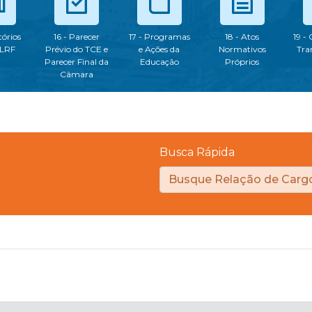
tórios
16 - Parecer
17 - Programas
18 - Atos
19 -
 LRF
Prévio do TCE e
e Ações da
Normativos
Tra
Parecer Final da
Educação
Próprios
Câmara
Busca Rápida