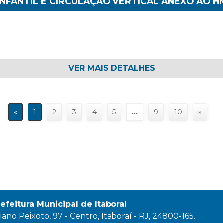
FANTIL E CIRCULAÇÃO VERTICAL ANEXO AO H
VER MAIS DETALHES
«
1
2
3
4
5
…
9
10
»
refeitura Municipal de Itaboraí
ano Peixoto, 97 - Centro, Itaboraí - RJ, 24800-165.