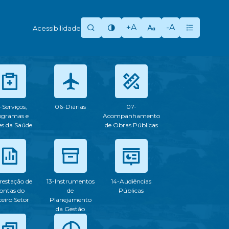
+A
-A
Acessibilidade
-Serviços,
06-Diárias
07-
ogramas e
Acompanhamento
s da Saúde
de Obras Públicas
restação de
13-Instrumentos
14-Audiências
ontas do
de
Públicas
ceiro Setor
Planejamento
da Gestão