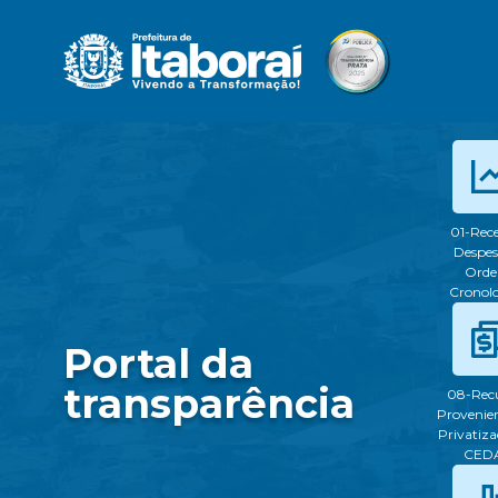
01-Rece
Despes
Ord
Cronol
Portal da
transparência
08-Rec
Provenien
Privatiza
CED