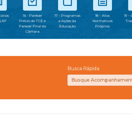
tórios
16 - Parecer
17 - Programas
18 - Atos
19 -
 LRF
Prévio do TCE e
e Ações da
Normativos
Tra
Parecer Final da
Educação
Próprios
Câmara
Busca Rápida