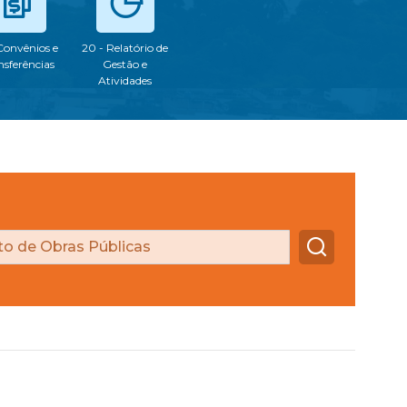
 Convênios e
20 - Relatório de
nsferências
Gestão e
Atividades