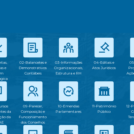
itas,
02-Balancetes e
03-Informações
04-Editais e
05
as e
Demonstrativos
Organizacionais,
Atos Jurídicos
Pr
em
Contábeis
Estrutura e RH
Açõe
ogica
ursos
09-Parecer,
10-Emendas
11-Patrimônio
12-P
tes da
Composição e
Parlamentares
Público
C
ção da
Funcionamento
Ter
AE
dos Conselhos