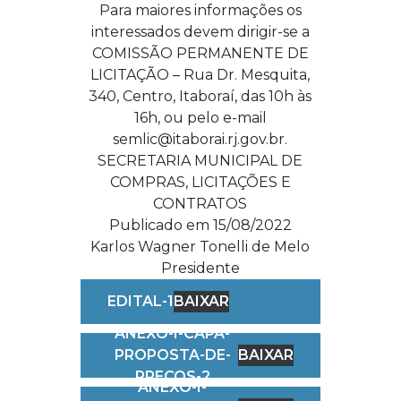
Para maiores informações os
interessados devem dirigir-se a
COMISSÃO PERMANENTE DE
LICITAÇÃO – Rua Dr. Mesquita,
340, Centro, Itaboraí, das 10h às
16h, ou pelo e-mail
semlic@itaborai.rj.gov.br.
SECRETARIA MUNICIPAL DE
COMPRAS, LICITAÇÕES E
CONTRATOS
Publicado em 15/08/2022
Karlos Wagner Tonelli de Melo
Presidente
EDITAL-1
BAIXAR
ANEXO-I-CAPA-
PROPOSTA-DE-
BAIXAR
PREÇOS-2
ANEXO-I-