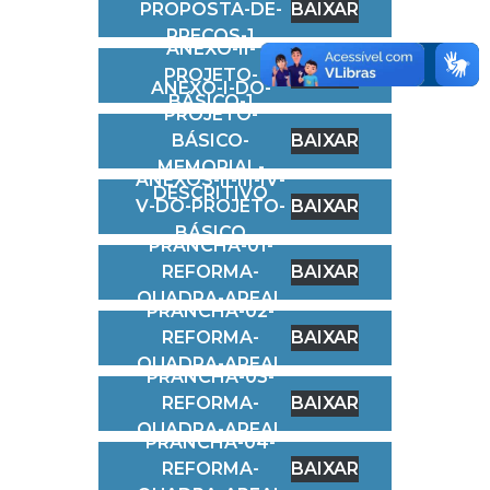
PROPOSTA-DE-
BAIXAR
PREÇOS-1
ANEXO-II-
PROJETO-
BAIXAR
ANEXO-I-DO-
BÁSICO-1
PROJETO-
BÁSICO-
BAIXAR
MEMORIAL-
ANEXOS-II-III-IV-
DESCRITIVO
V-DO-PROJETO-
BAIXAR
BÁSICO
PRANCHA-01-
REFORMA-
BAIXAR
QUADRA-AREAL
PRANCHA-02-
REFORMA-
BAIXAR
QUADRA-AREAL
PRANCHA-03-
REFORMA-
BAIXAR
QUADRA-AREAL
PRANCHA-04-
REFORMA-
BAIXAR