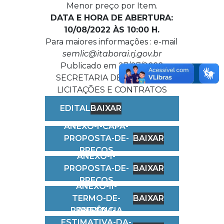
Menor preço por Item.
DATA E HORA DE ABERTURA:
10/08/2022 ÀS 10:00 H.
Para maiores informações : e-mail
semlic@itaborai.rj.gov.br
Publicado em 27/07/2022
SECRETARIA DE COMPRAS,
LICITAÇÕES E CONTRATOS
EDITAL
BAIXAR
ANEXO-I-CAPA-
PROPOSTA-DE-
BAIXAR
PREÇOS
ANEXO-I-
PROPOSTA-DE-
BAIXAR
PREÇOS
ANEXO-II-
TERMO-DE-
BAIXAR
REFERÊNCIA
ANEXO-I-
ESTIMATIVA-DA-