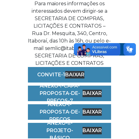
Para maiores informações os
interessados devem dirigir-se a
SECRETARIA DE COMPRAS,
LICITAÇÕES E CONTRATOS –
Rua Dr. Mesquita, 340, Centro,
Itaboraí, das 10h às 16h, ou pelo e-
mail semlic@itaborai.rj.gov.br.
SECRETARIA DE COMPRAS,
LICITAÇÕES E CONTRATOS
CONVITE-1
BAIXAR
ANEXO-I-CAPA-
PROPOSTA-DE-
BAIXAR
PREÇOS-7
ANEXO-I-
PROPOSTA-DE-
BAIXAR
PREÇOS
ANEXO-II-
PROJETO-
BAIXAR
BÁSICO