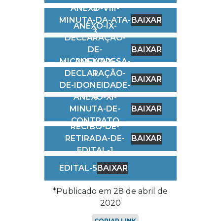
ANEXO-VIII-
3
MINUTA-DA-ATA-
BAIXAR
ANEXO-IX-
3
DECLARAÇÃO-
DE-
BAIXAR
MICROEMPRESA-
ANEXO-X-
DECLARAÇÃO-
1
BAIXAR
DE-IDONEIDADE-
ANEXO-XI-
4
MINUTA-DE-
BAIXAR
CONTRATO
RECIBO-DE-
RETIRADA-DE-
BAIXAR
EDITAL-1
EDITAL-5
BAIXAR
*Publicado em 28 de abril de
2020
COPIAR LINK