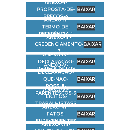
ANEXO-I-
PROPOSTA-DE-
BAIXAR
PREÇOS-4
ANEXO-II-
TERMO-DE-
BAIXAR
REFERÊNCIA-1
ANEXO-III-
CREDENCIAMENTO-
BAIXAR
3
ANEXO-IV-
DECLARACAO-
BAIXAR
ANEXO-V-
DE-REQUISITOS
DECLARACAO-
QUE-NAO-
BAIXAR
POSSUI-
ANEXO-VI-
PARENTESCOS-3
ILICITOS-
BAIXAR
TRABALHISTASS
ANEXO-VII-
FATOS-
BAIXAR
SUPEVENIENTES
ANEXO-VIII-