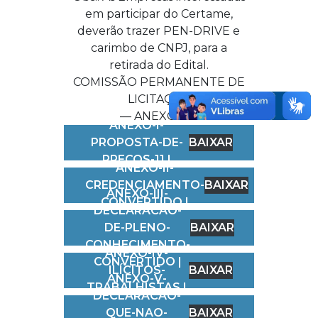
em participar do Certame,
deverão trazer PEN-DRIVE e
carimbo de CNPJ, para a
retirada do Edital.
COMISSÃO PERMANENTE DE
LICITAÇÃO
— ANEXOS —
ANEXO-I-
PROPOSTA-DE-
BAIXAR
PREÇOS-11 |
ANEXO-II-
CREDENCIAMENTO-
BAIXAR
ANEXO-III-
CONVERTIDO |
DECLARACAO-
DE-PLENO-
BAIXAR
CONHECIMENTO-
ANEXO-IV-
CONVERTIDO |
ILÍCITOS-
BAIXAR
ANEXO-V-
TRABALHISTAS |
DECLARACAO-
QUE-NAO-
BAIXAR